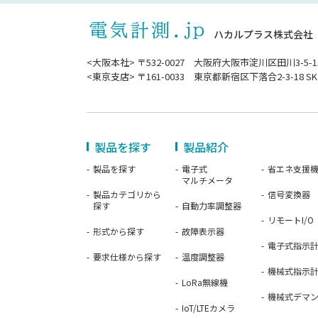
ハカルプラス株式会社
<大阪本社> 〒532-0027 大阪府大阪市淀川区田川3-5-1
<東京支店> 〒161-0033 東京都新宿区下落合2-3-18 SK
製品を探す
製品紹介
製品を探す
電子式
省エネ支援
マルチメータ
製品カテゴリから
信号変換器
探す
自動力率調整器
リモートI/O
形式から探す
故障表示器
電子式指示
要求仕様から探す
温度調整器
機械式指示
LoRa無線機
機械式デマ
IoT/LTEカメラ