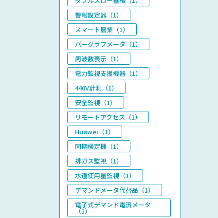
ダブルスロー基板（1）
警報設定器（1）
スマート農業（1）
バーグラフメータ（1）
周波数表示（1）
電力監視支援機器（1）
440V計測（1）
安全監視（1）
リモートアクセス（1）
Huawei（1）
同期検定機（1）
排ガス監視（1）
水道使用量監視（1）
デマンドメータ代替品（1）
電子式デマンド電流メータ
（1）