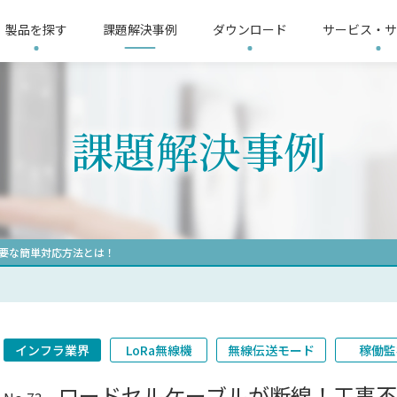
製品を探す
課題解決事例
ダウンロード
サービス・サ
リシー
3分ショートムービー
サイトマップ
LoRa無線機推奨機器
会社概要
LoRa
課題解決事例
整器
す
界
要求仕様から探す
電気保安業界
故障表示器
提供ソリューション
温度調整器
製造業界
イ
L
ップ
機器
信号変換器
リモートI/O
電子
リレー
太陽光発電計測器
記録計
計
要な簡単対応方法とは！
インフラ業界
LoRa無線機
無線伝送モード
稼働監
ロードセルケーブルが断線！工事