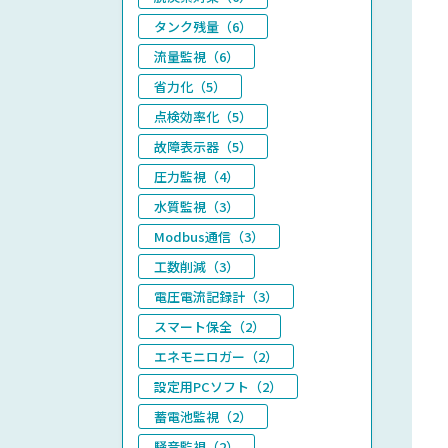
タンク残量（6）
流量監視（6）
省力化（5）
点検効率化（5）
故障表示器（5）
圧力監視（4）
水質監視（3）
Modbus通信（3）
工数削減（3）
電圧電流記録計（3）
スマート保全（2）
エネモニロガー（2）
設定用PCソフト（2）
蓄電池監視（2）
騒音監視（2）