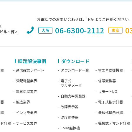
お電話でのお問い合わせは、下記よりご連絡ください
1
06-6300-2112
0
大阪
東京
ビル S棟2F
課題解決事例
ダウンロード
機器
通信確認レポート
ダウンロード一覧
省エネ支援機器
受配電盤業界
電子式
信号変換器
マルチメータ
電気保安業界
リモートI/O
自動力率調整器
計器
製造業界
電子式指示計器
故障表示器
計器
インフラ業界
機械式指示計器
温度調整器
ンド計器
サービス業界
機械式デマンド計器
LoRa無線機