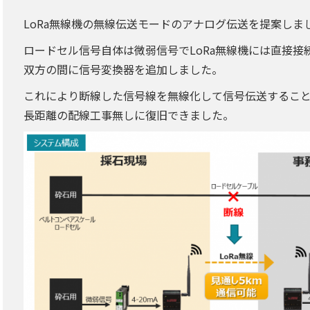
LoRa無線機の無線伝送モードのアナログ伝送を提案しま
ロードセル信号自体は微弱信号でLoRa無線機には直接接
双方の間に信号変換器を追加しました。
これにより断線した信号線を無線化して信号伝送するこ
長距離の配線工事無しに復旧できました。