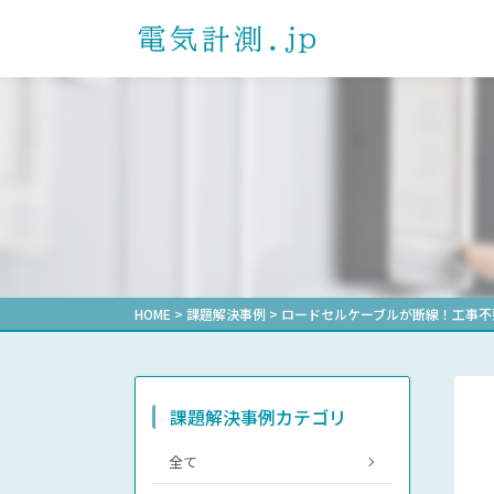
製品を探す
課題解決事例一覧
ダウンロード一覧
よくあるご質問
お問い合わせ
プライバシーポ
お知らせ
製品カテゴリから探す
電子式マルチメータ
通信確認レポート
自動力率調
形式から探
受配電盤業
選ばれる理由
計測機器マ
電力用トランスデューサ
その他業界
省エネ支援
機械式デマンド計器
機械式メータ
HOME
>
課題解決事例
>
ロードセルケーブルが断線！工事不
課題解決事例カテゴリ
全て