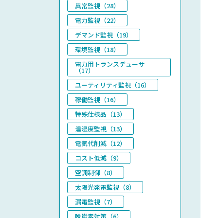
異常監視（28）
電力監視（22）
デマンド監視（19）
環境監視（18）
電力用トランスデューサ
（17）
ユーティリティ監視（16）
稼働監視（16）
特殊仕様品（13）
温湿度監視（13）
電気代削減（12）
コスト低減（9）
空調制御（8）
太陽光発電監視（8）
漏電監視（7）
脱炭素対策（6）