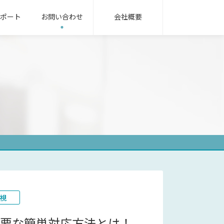
ポート
お問い合わせ
会社概要
無線機パッケージ
用語集
ンフラ業界
oRa無線機
IoT/LTEカメラ
サービス業界
式指示計器
機械式指示計器
器用変成器
その他
視
不要な簡単対応方法とは！