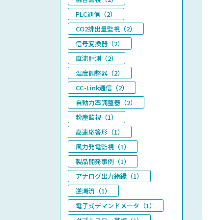
PLC通信（2）
CO2排出量監視（2）
信号変換器（2）
直流計測（2）
温度調整器（2）
CC-Link通信（2）
自動力率調整器（2）
粉塵監視（1）
高速応答形（1）
風力発電監視（1）
製品開発事例（1）
アナログ出力絶縁（1）
逆潮流（1）
電子式デマンドメータ（1）