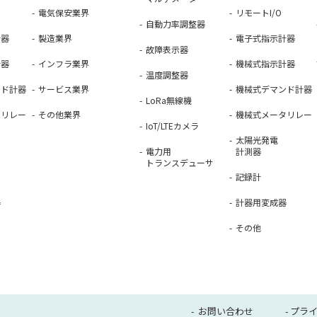
電気保安業界
リモートI/O
自動力率調整器
計器
製造業界
電子式指示計器
故障表示器
計器
インフラ業界
機械式指示計器
温度調整器
ンド計器
サービス業界
機械式デマンド計器
LoRa無線機
タリレー
その他業界
機械式メータリレー
IoT/LTEカメラ
太陽光発電
電力用
計測器
トランスデューサ
記録計
器
計器用変成器
その他
お問い合わせ
プラ