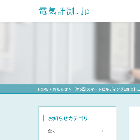
製品を探す
課題解決事例一覧
ダウンロード一覧
よくあるご質問
お問い合わせ
プライバシーポ
お知らせ
製品カテゴリから探す
電子式マルチメータ
通信確認レポート
自動力率調
形式から探
受配電盤業
選ばれる理由
計測機器マ
電力用トランスデューサ
その他業界
省エネ支援
機械式デマンド計器
機械式メータ
HOME
>
お知らせ
>
【第6回 スマートビルディングEXPO】
お知らせカテゴリ
全て