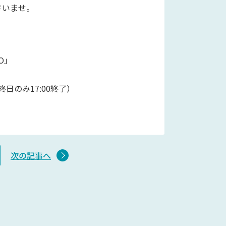
さいませ。
O」
終日のみ17:00終了）
次の記事へ