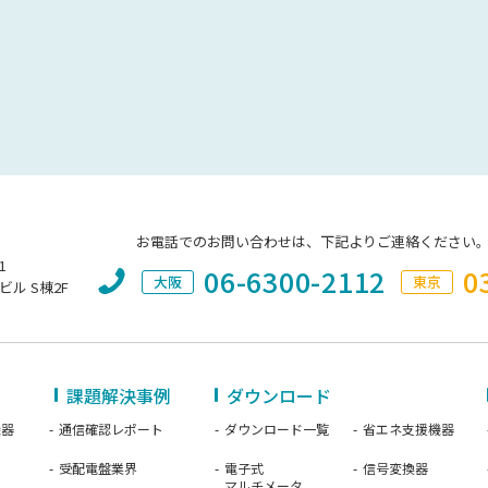
お電話でのお問い合わせは、下記よりご連絡ください
1
06-6300-2112
0
大阪
東京
ビル S棟2F
課題解決事例
ダウンロード
機器
通信確認レポート
ダウンロード一覧
省エネ支援機器
受配電盤業界
電子式
信号変換器
マルチメータ