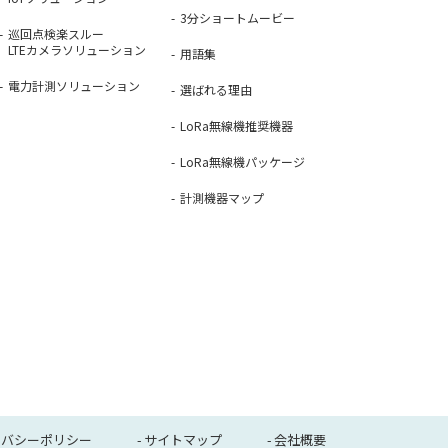
3分ショートムービー
巡回点検楽スルー
LTEカメラソリューション
用語集
電力計測ソリューション
選ばれる理由
LoRa無線機推奨機器
LoRa無線機パッケージ
計測機器マップ
イバシーポリシー
サイトマップ
会社概要