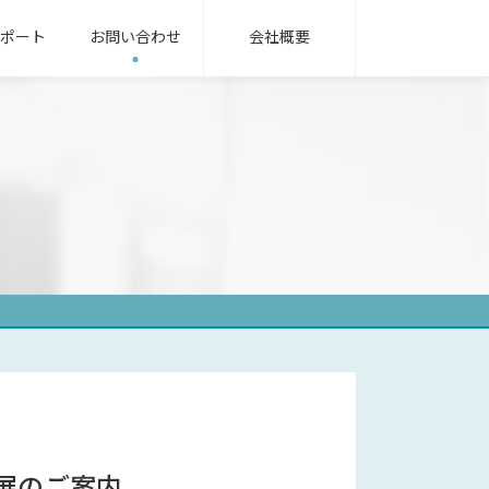
ポート
お問い合わせ
会社概要
無線機パッケージ
用語集
ンフラ業界
oRa無線機
IoT/LTEカメラ
サービス業界
式指示計器
機械式指示計器
器用変成器
その他
出展のご案内