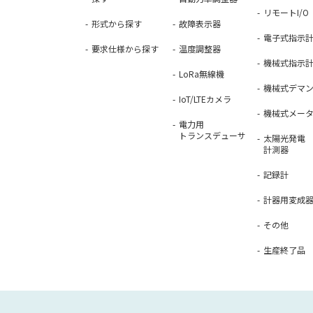
リモートI/O
形式から探す
故障表示器
電子式指示
要求仕様から探す
温度調整器
機械式指示
LoRa無線機
機械式デマ
IoT/LTEカメラ
機械式メー
電力用
トランスデューサ
太陽光発電
計測器
記録計
計器用変成
その他
生産終了品