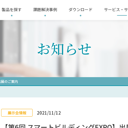
製品を探す
課題解決事例
ダウンロード
サービス・サ
リシー
3分ショートムービー
サイトマップ
LoRa無線機推奨機器
会社概要
LoRa
お知らせ
整器
す
界
要求仕様から探す
電気保安業界
故障表示器
提供ソリューション
温度調整器
製造業界
イ
L
ップ
機器
信号変換器
リモートI/O
電子
リレー
太陽光発電計測器
記録計
計
出展のご案内
2021/11/12
展示会情報
【第6回 スマートビルディングEXPO】