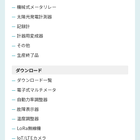
機械式メータリレー
太陽光発電計測器
記録計
計器用変成器
その他
生産終了品
ダウンロード
ダウンロード一覧
電子式マルチメータ
自動力率調整器
故障表示器
温度調整器
LoRa無線機
IoT/LTEカメラ