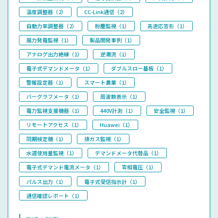
温度調整器（2）
CC-Link通信（2）
自動力率調整器（2）
粉塵監視（1）
高速応答形（1）
風力発電監視（1）
製品開発事例（1）
アナログ出力絶縁（1）
逆潮流（1）
電子式デマンドメータ（1）
ダブルスロー基板（1）
警報設定器（1）
スマート農業（1）
バーグラフメータ（1）
周波数表示（1）
電力監視支援機器（1）
440V計測（1）
安全監視（1）
リモートアクセス（1）
Huawei（1）
同期検定機（1）
排ガス監視（1）
水道使用量監視（1）
デマンドメータ代替品（1）
電子式デマンド電流メータ（1）
零相電圧（1）
パルス出力（1）
電子式受信指示計（1）
通信確認レポート（1）