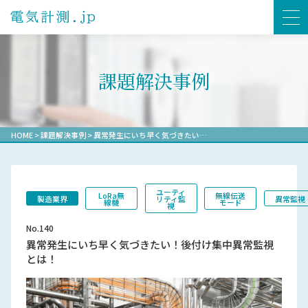
課題解決事例
HOME
>
課題解決事例
>
異常発生にいち早く気づきたい…
ユーティ
LoRa無
無線伝送
製造業界
リティ監
異常監視
線機
モード
視
No.140
異常発生にいち早く気づきたい！後付け集中異常監視
とは！