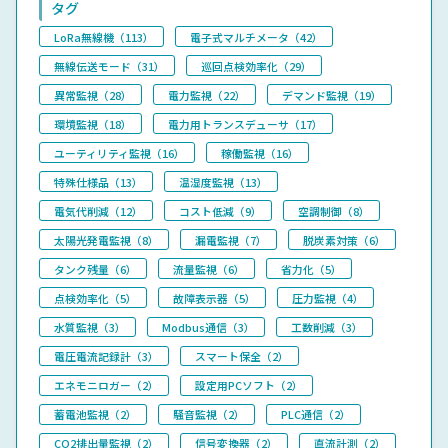
タグ
LoRa無線機（113）
電子式マルチメータ（42）
無線伝送モード（31）
巡回点検効率化（29）
異常監視（28）
電力監視（22）
デマンド監視（19）
環境監視（18）
電力用トランスデューサ（17）
ユーティリティ監視（16）
稼働監視（16）
特殊仕様品（13）
温湿度監視（13）
電気代削減（12）
コスト低減（9）
空調制御（8）
太陽光発電監視（8）
漏電監視（7）
脱炭素対策（6）
タンク残量（6）
流量監視（6）
省力化（5）
点検効率化（5）
故障表示器（5）
圧力監視（4）
水質監視（3）
Modbus通信（3）
工数削減（3）
電圧電流記録計（3）
スマート保全（2）
エネモニロガー（2）
設定用PCソフト（2）
蓄電池監視（2）
騒音監視（2）
PLC通信（2）
CO2排出量監視（2）
信号変換器（2）
直流計測（2）