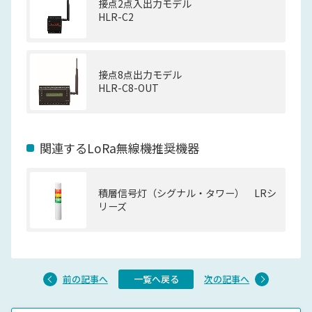
接点2点入出力モデル
HLR-C2
接点8点出力モデル
HLR-C8-OUT
関連するLoRa無線機推奨機器
積層信号灯（シグナル・タワー） LRシ
リーズ
前の記事へ
一覧へ戻る
次の記事へ