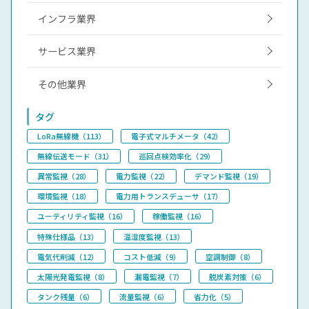
インフラ業界
サービス業界
その他業界
タグ
LoRa無線機（113）
電子式マルチメータ（42）
無線伝送モード（31）
巡回点検効率化（29）
異常監視（28）
電力監視（22）
デマンド監視（19）
環境監視（18）
電力用トランスデューサ（17）
ユーティリティ監視（16）
稼働監視（16）
特殊仕様品（13）
温湿度監視（13）
電気代削減（12）
コスト低減（9）
空調制御（8）
太陽光発電監視（8）
漏電監視（7）
脱炭素対策（6）
タンク残量（6）
流量監視（6）
省力化（5）