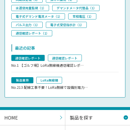
水道使用量監視（1）
デマンドメータ代替品（1）
電子式デマンド電流メータ（1）
零相電圧（1）
パルス出力（1）
電子式受信指示計（1）
通信確認レポート（1）
最近の記事
通信確認レポート
通信確認レポート
No.1
【ゴルフ場】LoRa無線機通信確認レポ…
製造業界
LoRa無線機
No.213
配線工事不要！LoRa無線で設備別電力…
HOME
製品を探す