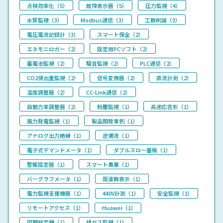
点検効率化（5）
故障表示器（5）
圧力監視（4）
水質監視（3）
Modbus通信（3）
工数削減（3）
電圧電流記録計（3）
スマート保全（2）
エネモニロガー（2）
設定用PCソフト（2）
蓄電池監視（2）
騒音監視（2）
PLC通信（2）
CO2排出量監視（2）
信号変換器（2）
直流計測（2）
温度調整器（2）
CC-Link通信（2）
自動力率調整器（2）
粉塵監視（1）
高速応答形（1）
風力発電監視（1）
製品開発事例（1）
アナログ出力絶縁（1）
逆潮流（1）
電子式デマンドメータ（1）
ダブルスロー基板（1）
警報設定器（1）
スマート農業（1）
バーグラフメータ（1）
周波数表示（1）
電力監視支援機器（1）
440V計測（1）
安全監視（1）
リモートアクセス（1）
Huawei（1）
同期検定機（1）
排ガス監視（1）