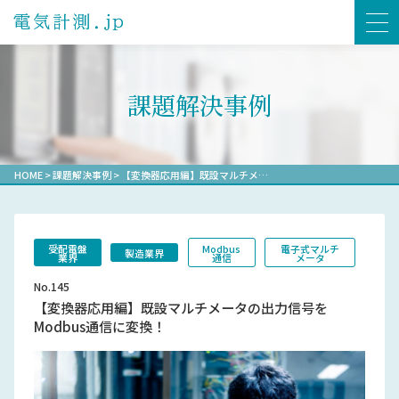
課題解決事例
HOME
>
課題解決事例
>
【変換器応用編】既設マルチメ…
受配電盤
Modbus
電子式マルチ
製造業界
業界
通信
メータ
No.145
【変換器応用編】既設マルチメータの出力信号を
Modbus通信に変換！