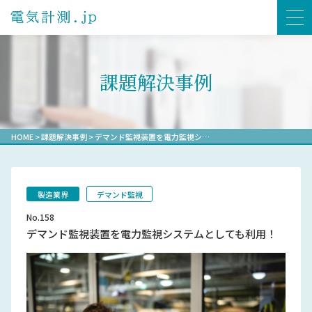
課題解決事例
HOME
>
課題解決事例
>
デマンド監視装置を電力監視シ…
製造業界
デマンド監視
No.158
デマンド監視装置を電力監視システムとしても利用！