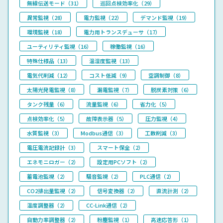
無線伝送モード（31）
巡回点検効率化（29）
異常監視（28）
電力監視（22）
デマンド監視（19）
環境監視（18）
電力用トランスデューサ（17）
ユーティリティ監視（16）
稼働監視（16）
特殊仕様品（13）
温湿度監視（13）
電気代削減（12）
コスト低減（9）
空調制御（8）
太陽光発電監視（8）
漏電監視（7）
脱炭素対策（6）
タンク残量（6）
流量監視（6）
省力化（5）
点検効率化（5）
故障表示器（5）
圧力監視（4）
水質監視（3）
Modbus通信（3）
工数削減（3）
電圧電流記録計（3）
スマート保全（2）
エネモニロガー（2）
設定用PCソフト（2）
蓄電池監視（2）
騒音監視（2）
PLC通信（2）
CO2排出量監視（2）
信号変換器（2）
直流計測（2）
温度調整器（2）
CC-Link通信（2）
自動力率調整器（2）
粉塵監視（1）
高速応答形（1）