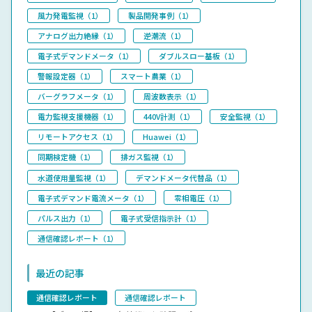
風力発電監視（1）
製品開発事例（1）
アナログ出力絶縁（1）
逆潮流（1）
電子式デマンドメータ（1）
ダブルスロー基板（1）
警報設定器（1）
スマート農業（1）
バーグラフメータ（1）
周波数表示（1）
電力監視支援機器（1）
440V計測（1）
安全監視（1）
リモートアクセス（1）
Huawei（1）
同期検定機（1）
排ガス監視（1）
水道使用量監視（1）
デマンドメータ代替品（1）
電子式デマンド電流メータ（1）
零相電圧（1）
パルス出力（1）
電子式受信指示計（1）
通信確認レポート（1）
最近の記事
通信確認レポート
通信確認レポート