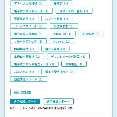
アナログ出力絶縁（1）
逆潮流（1）
電子式デマンドメータ（1）
ダブルスロー基板（1）
警報設定器（1）
スマート農業（1）
バーグラフメータ（1）
周波数表示（1）
電力監視支援機器（1）
440V計測（1）
安全監視（1）
リモートアクセス（1）
Huawei（1）
同期検定機（1）
排ガス監視（1）
水道使用量監視（1）
デマンドメータ代替品（1）
電子式デマンド電流メータ（1）
零相電圧（1）
パルス出力（1）
電子式受信指示計（1）
通信確認レポート（1）
最近の記事
通信確認レポート
通信確認レポート
No.1
【ゴルフ場】LoRa無線機通信確認レポ…