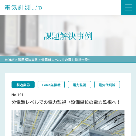
課題解決事例
HOME
>
課題解決事例
>
分電盤レベルでの電力監視→設…
製造業界
LoRa無線機
電力監視
電気代削減
No.191
分電盤レベルでの電力監視→設備単位の電力監視へ！