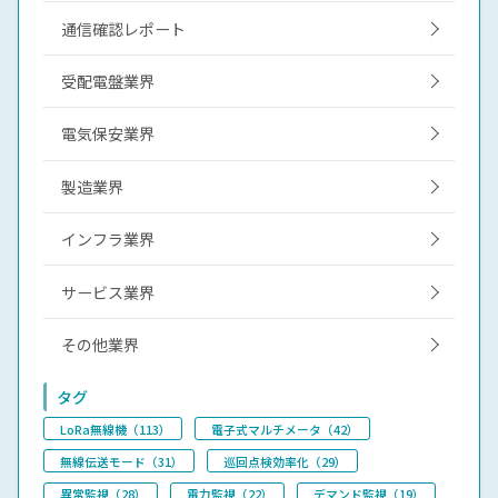
通信確認レポート
受配電盤業界
電気保安業界
製造業界
インフラ業界
サービス業界
その他業界
タグ
LoRa無線機（113）
電子式マルチメータ（42）
無線伝送モード（31）
巡回点検効率化（29）
異常監視（28）
電力監視（22）
デマンド監視（19）