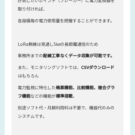
計測したいポイント（ブレーカー）に電力変換器を
取り付ければ、
各設備毎の電力使用量を把握することができます。
LoRa無線は見通し5㎞の長距離通信のため
事務所までの
配線工事なくデータ収集が可能です。
また、モニタリングソフトでは、
CSVダウンロード
はもちろん
電力監視に特化した
帳票機能、比較機能、複合グラ
フ機能
などの機能が
標準搭載
。
別途ソフト代・月額利用料は不要で、機器代のみの
システムです。