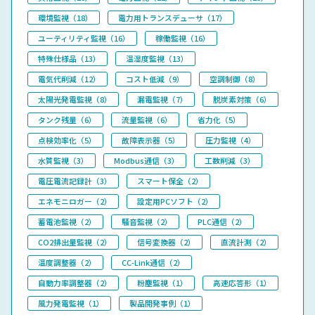
環境監視（18）
電力用トランスデューサ（17）
ユーティリティ監視（16）
稼働監視（16）
特殊仕様品（13）
温湿度監視（13）
電気代削減（12）
コスト低減（9）
空調制御（8）
太陽光発電監視（8）
漏電監視（7）
脱炭素対策（6）
タンク残量（6）
流量監視（6）
省力化（5）
点検効率化（5）
故障表示器（5）
圧力監視（4）
水質監視（3）
Modbus通信（3）
工数削減（3）
電圧電流記録計（3）
スマート保全（2）
エネモニロガー（2）
設定用PCソフト（2）
蓄電池監視（2）
騒音監視（2）
PLC通信（2）
CO2排出量監視（2）
信号変換器（2）
直流計測（2）
温度調整器（2）
CC-Link通信（2）
自動力率調整器（2）
粉塵監視（1）
高速応答形（1）
風力発電監視（1）
製品開発事例（1）