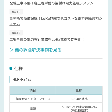
配線工事不要！各工程単位の後付け電力監視システム
No.15
事務所で簡単記録！LoRa無線で低コストな電力遠隔監視シ
ステム
No.12
工場全体の電力検針業務をLoRa無線で効率化！
＞ 他の課題解決事例を見る
仕様
HLR-RS485
項目
仕様
有線通信インターフェース
RS-485準拠
AC85～264VまたはDC24V
電源
（発注時指定）