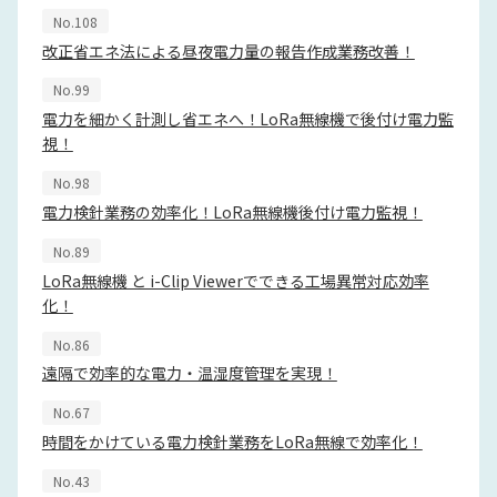
No.108
改正省エネ法による昼夜電力量の報告作成業務改善！
No.99
電力を細かく計測し省エネへ！LoRa無線機で後付け電力監
視！
No.98
電力検針業務の効率化！LoRa無線機後付け電力監視！
No.89
LoRa無線機 と i-Clip Viewerでできる工場異常対応効率
化！
No.86
遠隔で効率的な電力・温湿度管理を実現！
No.67
時間をかけている電力検針業務をLoRa無線で効率化！
No.43