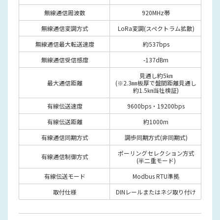
無線通信周波数
920MHz帯
無線通信変調方式
LoRa変調(スペクトラム拡散)
無線通信最大転送速度
約537bps
無線通信受信感度
-137dBm
見通し約5㎞
最大通信距離
(※2.3㎜板厚で盤間距離見通し
約1.5㎞当社検証)
有線伝送速度
9600bps・19200bps
有線伝送距離
約1000m
有線通信同期方式
調歩同期方式(非同期式)
ポーリングセレクション方式
有線通信制御方式
(半二重モード)
有線伝送モード
Modbus RTU準拠
取付仕様
DINレールまたはネジ取り付け