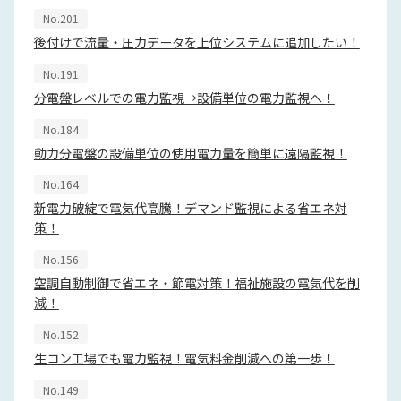
No.201
後付けで流量・圧力データを上位システムに追加したい！
No.191
分電盤レベルでの電力監視→設備単位の電力監視へ！
No.184
動力分電盤の設備単位の使用電力量を簡単に遠隔監視！
No.164
新電力破綻で電気代高騰！デマンド監視による省エネ対
策！
No.156
空調自動制御で省エネ・節電対策！福祉施設の電気代を削
減！
No.152
生コン工場でも電力監視！電気料金削減への第一歩！
No.149