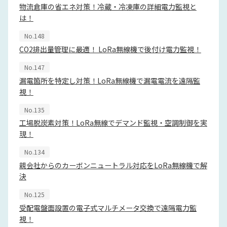
物流倉庫の省エネ対策！冷蔵・冷凍庫の詳細電力監視と
は！
No.148
CO2排出量管理に最適！ LoRa無線機で後付け電力監視！
No.147
漏電箇所を特定し対策！LoRa無線機で漏電電流を遠隔監
視！
No.135
工場脱炭素対策！LoRa無線でデマンド監視・空調制御を実
現！
No.134
親会社からのカーボンニュートラル対応をLoRa無線機で解
決
No.125
受配電盤面設置の電子式マルチメータ交換で遠隔電力監
視！