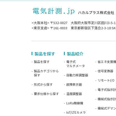
ハカルプラス株式会社
<大阪本社> 〒532-0027 大阪府大阪市淀川区田川3-5-1
<東京支店> 〒161-0033 東京都新宿区下落合2-3-18 SK
製品を探す
製品紹介
製品を探す
電子式
省エネ支援
マルチメータ
製品カテゴリから
信号変換器
探す
自動力率調整器
リモートI/O
形式から探す
故障表示器
電子式指示
要求仕様から探す
温度調整器
機械式指示
LoRa無線機
機械式デマ
IoT/LTEカメラ