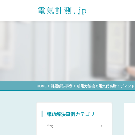
製品を探す
課題解決事例一覧
ダウンロード一覧
よくあるご質問
お問い合わせ
プライバシーポ
お知らせ
製品カテゴリから探す
電子式マルチメータ
通信確認レポート
自動力率調
形式から探
受配電盤業
選ばれる理由
計測機器マ
電力用トランスデューサ
その他業界
省エネ支援
機械式デマンド計器
機械式メータ
HOME
>
課題解決事例
>
新電力破綻で電気代高騰！デマンド
課題解決事例カテゴリ
全て