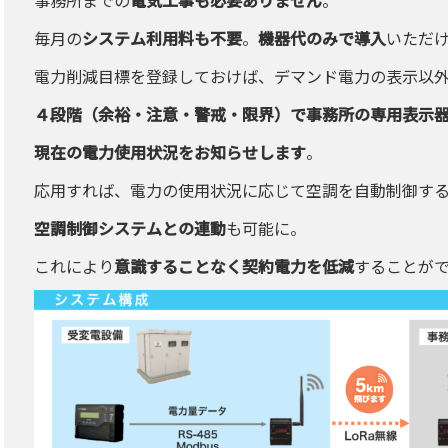
毎月の
システム利用料も不要
。
機器代のみで導入
いただ
電力削減目標を登録しておけば、デマンド電力の表示以
４段階（余裕・注意・警戒・限界）で事務所の専用表示
現在の電力使用状況をお知らせします
。
応用すれば、電力の使用状況に応じて空調を自動制御す
空調制御システムとの連動
も可能に。
これにより
意識することなく契約電力を低減
することが