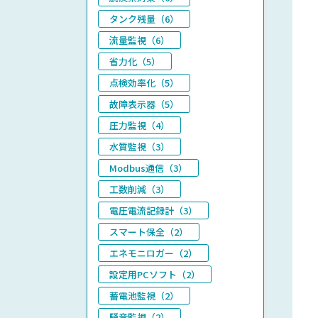
タンク残量（6）
流量監視（6）
省力化（5）
点検効率化（5）
故障表示器（5）
圧力監視（4）
水質監視（3）
Modbus通信（3）
工数削減（3）
電圧電流記録計（3）
スマート保全（2）
エネモニロガー（2）
設定用PCソフト（2）
蓄電池監視（2）
騒音監視（2）