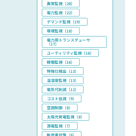
異常監視（28）
電力監視（22）
デマンド監視（19）
環境監視（18）
電力用トランスデューサ
（17）
ユーティリティ監視（16）
稼働監視（16）
特殊仕様品（13）
温湿度監視（13）
電気代削減（12）
コスト低減（9）
空調制御（8）
太陽光発電監視（8）
漏電監視（7）
脱炭素対策（6）