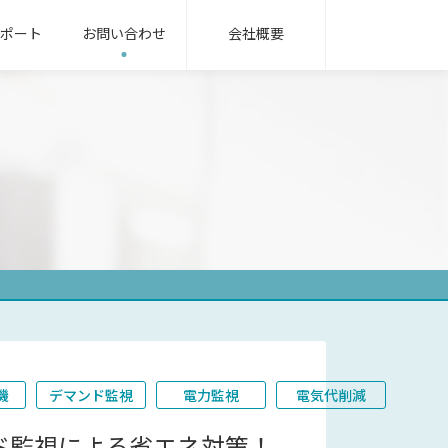
ポート
お問い合わせ
会社概要
無線機パッケージ
用語集
ンフラ業界
oRa無線機
IoT/LTEカメラ
サービス業界
式指示計器
機械式指示計器
器用変成器
その他
機
デマンド監視
電力監視
電気代削減
ド監視による省エネ対策！