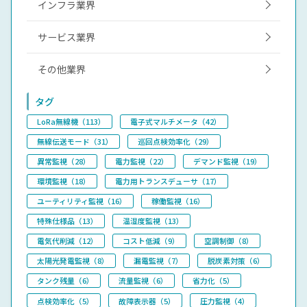
インフラ業界
サービス業界
その他業界
タグ
LoRa無線機（113）
電子式マルチメータ（42）
無線伝送モード（31）
巡回点検効率化（29）
異常監視（28）
電力監視（22）
デマンド監視（19）
環境監視（18）
電力用トランスデューサ（17）
ユーティリティ監視（16）
稼働監視（16）
特殊仕様品（13）
温湿度監視（13）
電気代削減（12）
コスト低減（9）
空調制御（8）
太陽光発電監視（8）
漏電監視（7）
脱炭素対策（6）
タンク残量（6）
流量監視（6）
省力化（5）
点検効率化（5）
故障表示器（5）
圧力監視（4）