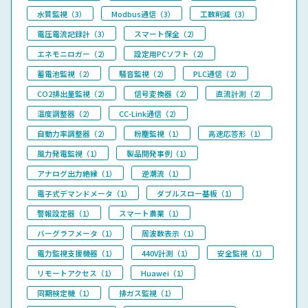
水質監視（3）
Modbus通信（3）
工数削減（3）
電圧電流記録計（3）
スマート保全（2）
エネモニロガー（2）
設定用PCソフト（2）
蓄電池監視（2）
騒音監視（2）
PLC通信（2）
CO2排出量監視（2）
信号変換器（2）
直流計測（2）
温度調整器（2）
CC-Link通信（2）
自動力率調整器（2）
粉塵監視（1）
高速応答形（1）
風力発電監視（1）
製品開発事例（1）
アナログ出力絶縁（1）
逆潮流（1）
電子式デマンドメータ（1）
ダブルスロー基板（1）
警報設定器（1）
スマート農業（1）
バーグラフメータ（1）
周波数表示（1）
電力監視支援機器（1）
440V計測（1）
安全監視（1）
リモートアクセス（1）
Huawei（1）
同期検定機（1）
排ガス監視（1）