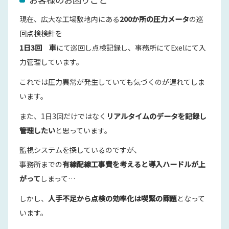
現在、広大な工場敷地内にある
200か所の圧力メータ
の巡
回点検検針を
1日3回
車
にて巡回し点検記録し、事務所にてExelにて入
力管理しています。
これでは圧力異常が発生していても気づくのが遅れてしま
います。
また、1日3回だけではなく
リアルタイムのデータを記録し
管理したい
と思っています。
監視システムを探しているのですが、
事務所までの
有線配線工事費を考えると導入ハードルが上
がって
しまって…
しかし、
人手不足から点検の効率化は喫緊の課題
となって
います。