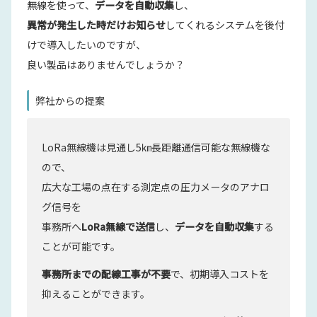
無線を使って、
データを自動収集
し、
異常が発生した時だけお知らせ
してくれるシステムを後付
けで導入したいのですが、
良い製品はありませんでしょうか？
弊社からの提案
LoRa無線機は見通し5㎞長距離通信可能な無線機な
ので、
広大な工場の点在する測定点の圧力メータのアナロ
グ信号を
事務所へ
LoRa無線で送信
し、
データを自動収集
する
ことが可能です。
事務所までの配線工事が不要
で、初期導入コストを
抑えることができます。