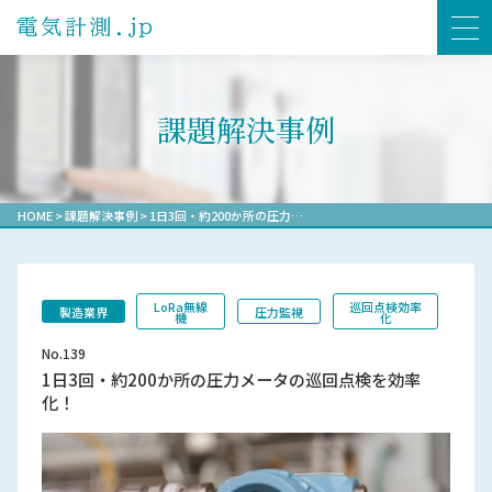
課題解決事例
HOME
>
課題解決事例
>
1日3回・約200か所の圧力…
LoRa無線
巡回点検効率
製造業界
圧力監視
機
化
No.139
1日3回・約200か所の圧力メータの巡回点検を効率
化！