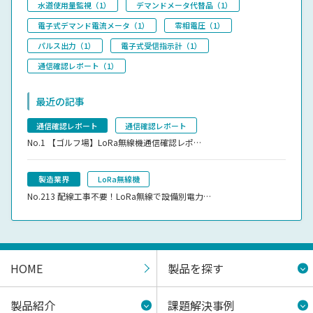
水道使用量監視（1）
デマンドメータ代替品（1）
電子式デマンド電流メータ（1）
零相電圧（1）
パルス出力（1）
電子式受信指示計（1）
通信確認レポート（1）
最近の記事
通信確認レポート
通信確認レポート
No.1
【ゴルフ場】LoRa無線機通信確認レポ…
製造業界
LoRa無線機
No.213
配線工事不要！LoRa無線で設備別電力…
HOME
製品を探す
製品紹介
課題解決事例