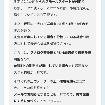
測定点は1か所からの
スモールスタートが可能
で、
収集データが使えることがわかれば、都度測定点を
増やしていくことも可能です。
また、現場のアナログ送信機は
1点・4点・8点のモ
デル
があり、
測定点が
集中している場合
や
分散している場合
の両
方に対して最適な構成を構築できます。
さらには、
アナログ変換器とRS-485通信で標準接続
可能
なので
8点以上の測定点が
集中している場合
でも最適なシ
ステム構成が可能です。
それぞれの圧力メーターの
上下限警報値
を設定で
き、しきい値を超えると
メールでお知らせ
することも可能なので、
異常発生
にすぐに気づく
ことができます。