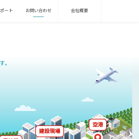
ポート
お問い合わせ
会社概要
無線機パッケージ
用語集
ンフラ業界
oRa無線機
IoT/LTEカメラ
サービス業界
す。
式指示計器
機械式指示計器
器用変成器
その他
空港
建設現場