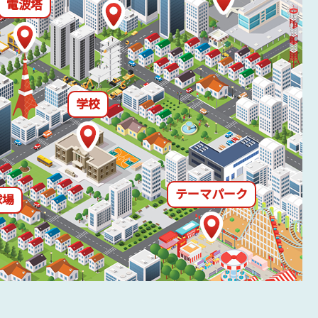
電波塔
学校
テーマパーク
球場