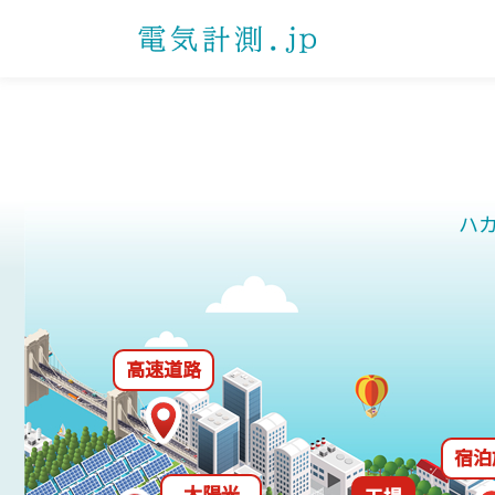
製品を探す
課題解決事例一覧
ダウンロード一覧
よくあるご質問
お問い合わせ
プライバシーポ
お知らせ
製品カテゴリから探す
電子式マルチメータ
通信確認レポート
自動力率調
形式から探
受配電盤業
選ばれる理由
計測機器マ
ハ
電力用トランスデューサ
その他業界
省エネ支援
機械式デマンド計器
機械式メータ
高速道路
宿泊
太陽光