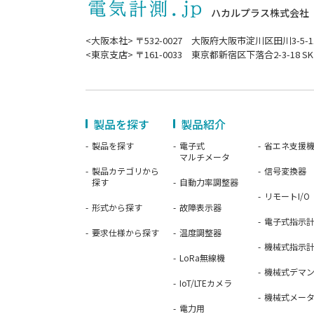
ハカルプラス株式会社
<大阪本社> 〒532-0027 大阪府大阪市淀川区田川3-5-1
<東京支店> 〒161-0033 東京都新宿区下落合2-3-18 SK
製品を探す
製品紹介
製品を探す
電子式
省エネ支援
マルチメータ
製品カテゴリから
信号変換器
探す
自動力率調整器
リモートI/O
形式から探す
故障表示器
電子式指示
要求仕様から探す
温度調整器
機械式指示
LoRa無線機
機械式デマ
IoT/LTEカメラ
機械式メー
電力用