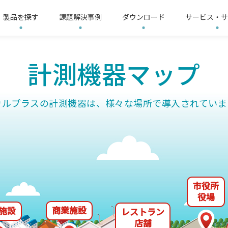
製品を探す
課題解決事例
ダウンロード
サービス・サ
リシー
計測機器マップ
3分ショートムービー
サイトマップ
LoRa無線機推奨機器
会社概要
LoRa
整器
す
界
要求仕様から探す
電気保安業界
故障表示器
提供ソリューション
温度調整器
製造業界
イ
L
ップ
カルプラスの計測機器は、様々な場所で導入されていま
機器
信号変換器
リモートI/O
電子
リレー
太陽光発電計測器
記録計
計
市役所
役場
商業施設
施設
レストラン
店舗