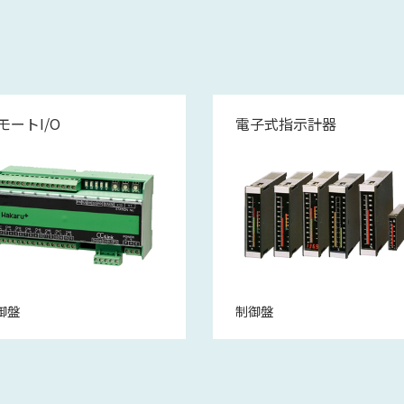
モートI/O
電子式指示計器
御盤
制御盤