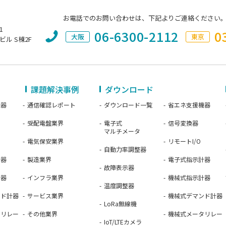
お電話でのお問い合わせは、下記よりご連絡ください
1
06-6300-2112
0
大阪
東京
ビル S棟2F
課題解決事例
ダウンロード
機器
通信確認レポート
ダウンロード一覧
省エネ支援機器
受配電盤業界
電子式
信号変換器
マルチメータ
電気保安業界
リモートI/O
自動力率調整器
計器
製造業界
電子式指示計器
故障表示器
計器
インフラ業界
機械式指示計器
温度調整器
ンド計器
サービス業界
機械式デマンド計器
LoRa無線機
タリレー
その他業界
機械式メータリレー
IoT/LTEカメラ