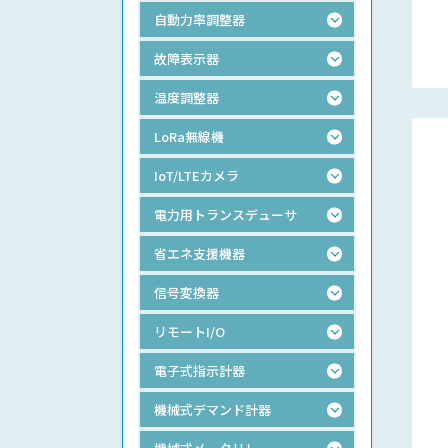
自動力率調整器
故障表示器
温度調整器
LoRa無線機
IoT/LTEカメラ
電力用トランスデューサ
省エネ支援機器
信号変換器
リモートI/O
電子式指示計器
機械式デマンド計器