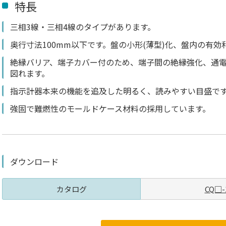
特長
三相3線・三相4線のタイプがあります。
奥行寸法100mm以下です。盤の小形(薄型)化、盤内の有効
絶縁バリア、端子カバー付のため、端子間の絶縁強化、通
図れます。
指示計器本来の機能を追及した明るく、読みやすい目盛で
強固で難燃性のモールドケース材料の採用しています。
ダウンロード
カタログ
CQ□