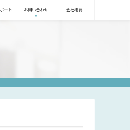
ポート
お問い合わせ
会社概要
無線機パッケージ
用語集
ンフラ業界
oRa無線機
IoT/LTEカメラ
サービス業界
式指示計器
機械式指示計器
器用変成器
その他