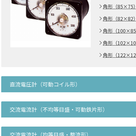
角形（85×75）
角形（82×82） 
角形（100×85）
角形（102×102
角形（122×122
直流電圧計（可動コイル形）
交流電流計（不均等目盛・可動鉄片形）
交流電流計（均等目盛・整流形）