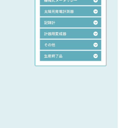
機械式メータリレー
太陽光発電計測器
記録計
計器用変成器
その他
生産終了品