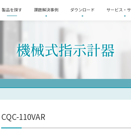
製品を探す
課題解決事例
ダウンロード
サービス・サ
リシー
3分ショートムービー
サイトマップ
LoRa無線機推奨機器
会社概要
LoRa
機械式指示計器
整器
す
界
要求仕様から探す
電気保安業界
故障表示器
提供ソリューション
温度調整器
製造業界
イ
L
ップ
機器
信号変換器
リモートI/O
電子
リレー
太陽光発電計測器
記録計
計
CQC-110VAR