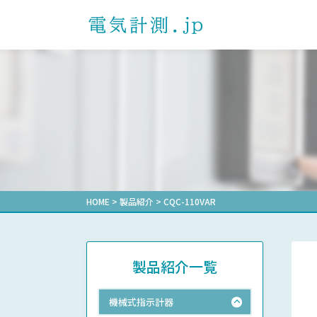
製品を探す
課題解決事例一覧
ダウンロード一覧
よくあるご質問
お問い合わせ
プライバシーポ
お知らせ
製品カテゴリから探す
電子式マルチメータ
通信確認レポート
自動力率調
形式から探
受配電盤業
選ばれる理由
計測機器マ
電力用トランスデューサ
その他業界
省エネ支援
機械式デマンド計器
機械式メータ
HOME
>
製品紹介
>
CQC-110VAR
製品紹介一覧
機械式指示計器