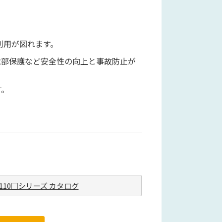
利用が図れます。
電部保護など安全性の向上と事故防止が
す。
-110□シリーズ カタログ