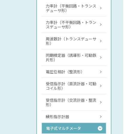
力率計（平衡回路・トランス
デューサ形）
力率計（不平衡回路・トラン
スデューサ形）
周波数計（トランスデューサ
形）
同期検定器（誘導形・可動鉄
片形）
電圧位相計（整流形）
受信指示計（直流計器・可動
コイル形）
受信指示計（交流計器・整流
形）
縁形指示計器
電子式マルチメータ