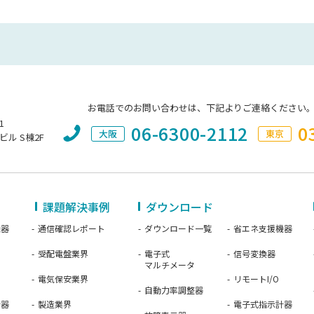
お電話でのお問い合わせは、下記よりご連絡ください
1
06-6300-2112
0
大阪
東京
ビル S棟2F
課題解決事例
ダウンロード
機器
通信確認レポート
ダウンロード一覧
省エネ支援機器
受配電盤業界
電子式
信号変換器
マルチメータ
電気保安業界
リモートI/O
自動力率調整器
計器
製造業界
電子式指示計器