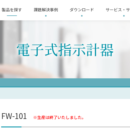
製品を探す
課題解決事例
ダウンロード
サービス・サ
リシー
3分ショートムービー
サイトマップ
LoRa無線機推奨機器
会社概要
LoRa
電子式指示計器
整器
す
界
要求仕様から探す
電気保安業界
故障表示器
提供ソリューション
温度調整器
製造業界
イ
L
ップ
機器
信号変換器
リモートI/O
電子
リレー
太陽光発電計測器
記録計
計
FW-101
※生産は終了いたしました。