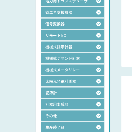
電力用トランスデューサ
省エネ支援機器
信号変換器
リモートI/O
機械式指示計器
機械式デマンド計器
機械式メータリレー
太陽光発電計測器
記録計
計器用変成器
その他
生産終了品