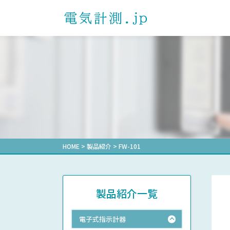
製品を探す
課題解決事例一覧
ダウンロード一覧
よくあるご質問
お問い合わせ
プライバシーポ
お知らせ
製品カテゴリから探す
電子式マルチメータ
通信確認レポート
自動力率調
形式から探
受配電盤業
選ばれる理由
計測機器マ
電力用トランスデューサ
その他業界
省エネ支援
機械式デマンド計器
機械式メータ
HOME
>
製品紹介
>
FW-101
製品紹介一覧
電子式指示計器