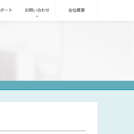
ポート
お問い合わせ
会社概要
無線機パッケージ
用語集
ンフラ業界
oRa無線機
IoT/LTEカメラ
サービス業界
式指示計器
機械式指示計器
器用変成器
その他