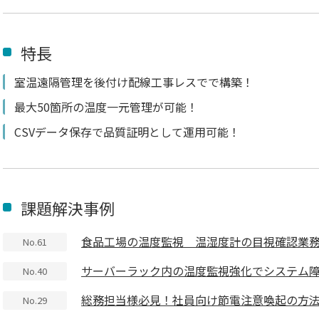
特長
室温遠隔管理を後付け配線工事レスでで構築！
最大50箇所の温度一元管理が可能！
CSVデータ保存で品質証明として運用可能！
課題解決事例
食品工場の温度監視 温湿度計の目視確認業
No.61
サーバーラック内の温度監視強化でシステム
No.40
総務担当様必見！社員向け節電注意喚起の方
No.29