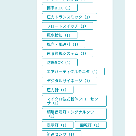
標準BOX（1）
圧力トランスミッタ（1）
フロートスイッチ（1）
冠水検知（1）
風向・風速計（1）
遠隔監視システム（1）
防爆BOX（1）
エアパーティクルモニタ（1）
デジタルサイネージ（1）
圧力計（1）
マイクロ波式粉体フローセン
サ（1）
積層信号灯・シグナルタワー
（1）
表示灯（1）
回転灯（1）
流速センサ（1）