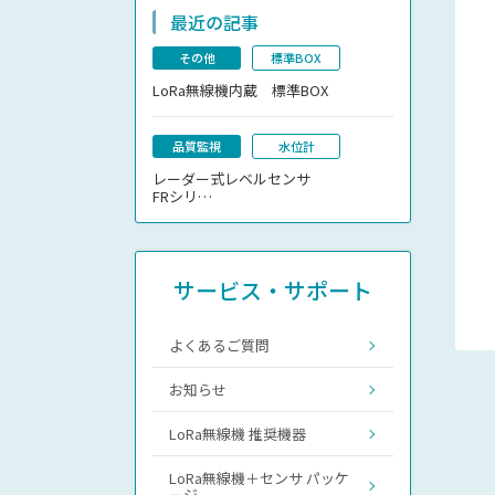
最近の記事
その他
標準BOX
LoRa無線機内蔵 標準BOX
品質監視
水位計
レーダー式レベルセンサ
FRシリ…
サービス・サポート
よくあるご質問
お知らせ
LoRa無線機 推奨機器
LoRa無線機＋センサ パッケ
ージ