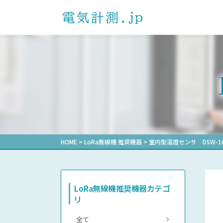
製品を探す
課題解決事例一覧
ダウンロード一覧
よくあるご質問
お問い合わせ
プライバシーポ
お知らせ
製品カテゴリから探す
電子式マルチメータ
通信確認レポート
自動力率調
形式から探
受配電盤業
選ばれる理由
計測機器マ
電力用トランスデューサ
その他業界
省エネ支援
機械式デマンド計器
機械式メータ
HOME
>
LoRa無線機 推奨機器
>
室内型温度センサ DSW-10
LoRa無線機推奨機器カテゴ
リ
全て