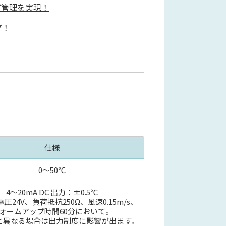
質管理を実現！
グ！
仕様
0～50℃
4～20mA DC 出力：±0.5℃
圧24V、負荷抵抗250Ω、風速0.15m/s、
ォームアップ時間60分において。
と異なる場合は出力制度に影響が出ます。