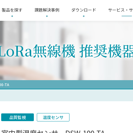
製品を探す
課題解決事例
ダウンロード
サービス・サ
リシー
3分ショートムービー
サイトマップ
LoRa無線機推奨機器
会社概要
LoRa
LoRa無線機 推奨機
整器
す
界
要求仕様から探す
電気保安業界
故障表示器
提供ソリューション
温度調整器
製造業界
イ
L
ップ
機器
信号変換器
リモートI/O
電子
リレー
太陽光発電計測器
記録計
計
0-TA
品質監視
温度センサ
室内型温度センサ DSW-100-TA