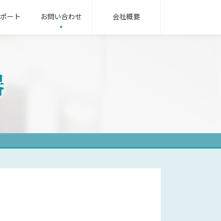
ポート
お問い合わせ
会社概要
無線機パッケージ
用語集
器
ンフラ業界
oRa無線機
IoT/LTEカメラ
サービス業界
式指示計器
機械式指示計器
器用変成器
その他