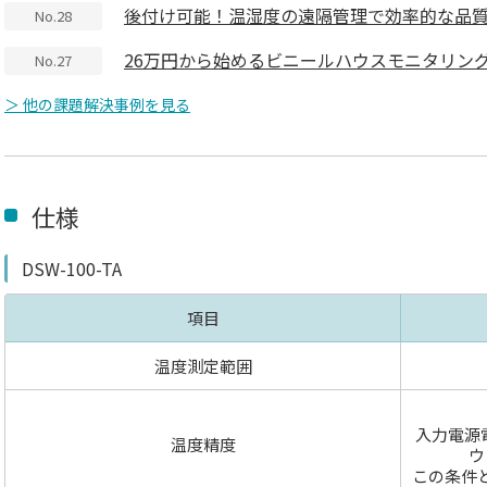
後付け可能！温湿度の遠隔管理で効率的な品
No.28
26万円から始めるビニールハウスモニタリン
No.27
＞ 他の課題解決事例を見る
仕様
DSW-100-TA
項目
温度測定範囲
入力電源電
温度精度
ウ
この条件