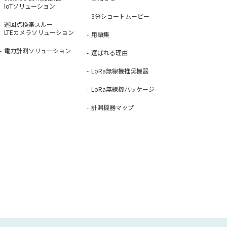
IoTソリューション
3分ショートムービー
巡回点検楽スルー
LTEカメラソリューション
用語集
電力計測ソリューション
選ばれる理由
LoRa無線機推奨機器
LoRa無線機パッケージ
計測機器マップ