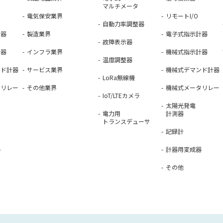
マルチメータ
電気保安業界
リモートI/O
自動力率調整器
計器
製造業界
電子式指示計器
故障表示器
計器
インフラ業界
機械式指示計器
温度調整器
ンド計器
サービス業界
機械式デマンド計器
LoRa無線機
タリレー
その他業界
機械式メータリレー
IoT/LTEカメラ
太陽光発電
電力用
計測器
トランスデューサ
記録計
器
計器用変成器
その他