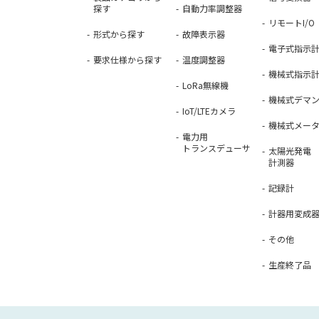
探す
自動力率調整器
リモートI/O
形式から探す
故障表示器
電子式指示
要求仕様から探す
温度調整器
機械式指示
LoRa無線機
機械式デマ
IoT/LTEカメラ
機械式メー
電力用
トランスデューサ
太陽光発電
計測器
記録計
計器用変成
その他
生産終了品