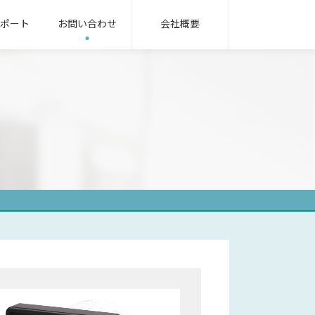
ポート
お問い合わせ
会社概要
無線機パッケージ
用語集
ンフラ業界
oRa無線機
IoT/LTEカメラ
サービス業界
式指示計器
機械式指示計器
器用変成器
その他