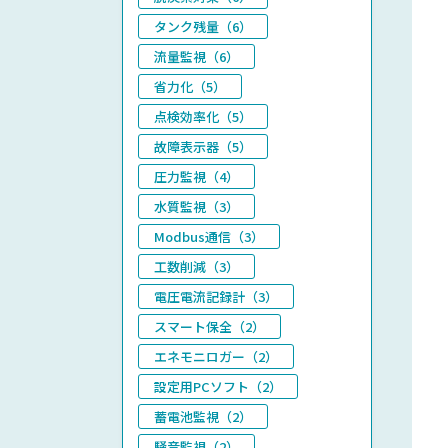
タンク残量（6）
流量監視（6）
省力化（5）
点検効率化（5）
故障表示器（5）
圧力監視（4）
水質監視（3）
Modbus通信（3）
工数削減（3）
電圧電流記録計（3）
スマート保全（2）
エネモニロガー（2）
設定用PCソフト（2）
蓄電池監視（2）
騒音監視（2）