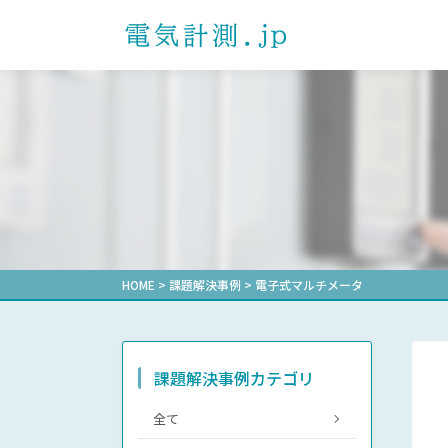
製品を探す
課題解決事例一覧
ダウンロード一覧
よくあるご質問
お問い合わせ
プライバシーポ
お知らせ
製品カテゴリから探す
電子式マルチメータ
通信確認レポート
自動力率調
形式から探
受配電盤業
選ばれる理由
計測機器マ
電力用トランスデューサ
その他業界
省エネ支援
機械式デマンド計器
機械式メータ
HOME
>
課題解決事例
>
電子式マルチメータ
課題解決事例カテゴリ
全て