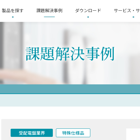
製品を探す
課題解決事例
ダウンロード
サービス・サ
リシー
3分ショートムービー
サイトマップ
LoRa無線機推奨機器
会社概要
LoRa
課題解決事例
整器
す
界
要求仕様から探す
電気保安業界
故障表示器
提供ソリューション
温度調整器
製造業界
イ
L
ップ
機器
信号変換器
リモートI/O
電子
リレー
太陽光発電計測器
記録計
計
受配電盤業界
特殊仕様品