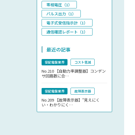
零相電圧（1）
パルス出力（1）
電子式受信指示計（1）
通信確認レポート（1）
最近の記事
受配電盤業界
コスト低減
No.210
【自動力率調整器】コンデン
サ回路数に合…
受配電盤業界
故障表示器
No.209
【故障表示器】“見えにく
い・わかりにく…