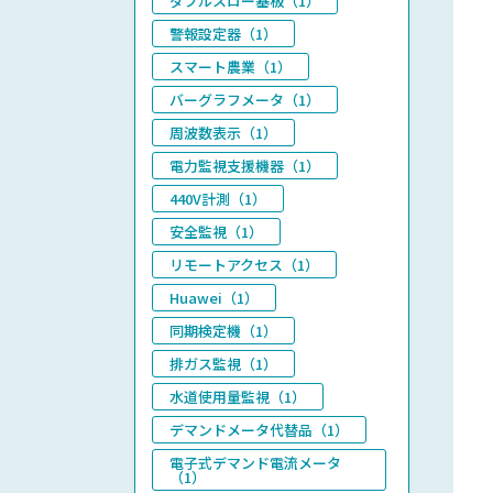
ダブルスロー基板（1）
警報設定器（1）
スマート農業（1）
バーグラフメータ（1）
周波数表示（1）
電力監視支援機器（1）
440V計測（1）
安全監視（1）
リモートアクセス（1）
Huawei（1）
同期検定機（1）
排ガス監視（1）
水道使用量監視（1）
デマンドメータ代替品（1）
電子式デマンド電流メータ
（1）