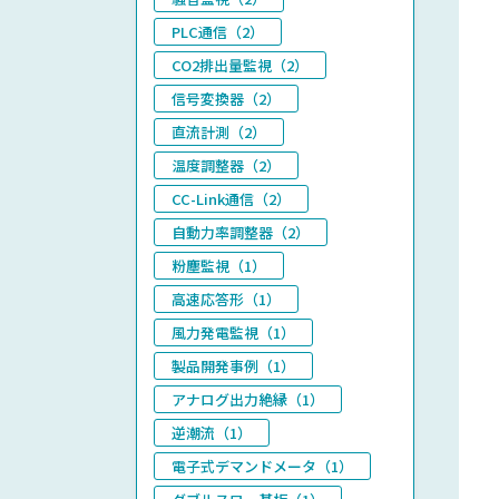
PLC通信（2）
CO2排出量監視（2）
信号変換器（2）
直流計測（2）
温度調整器（2）
CC-Link通信（2）
自動力率調整器（2）
粉塵監視（1）
高速応答形（1）
風力発電監視（1）
製品開発事例（1）
アナログ出力絶縁（1）
逆潮流（1）
電子式デマンドメータ（1）