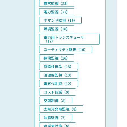
異常監視（28）
電力監視（22）
デマンド監視（19）
環境監視（18）
電力用トランスデューサ
（17）
ユーティリティ監視（16）
稼働監視（16）
特殊仕様品（13）
温湿度監視（13）
電気代削減（12）
コスト低減（9）
空調制御（8）
太陽光発電監視（8）
漏電監視（7）
脱炭素対策（6）